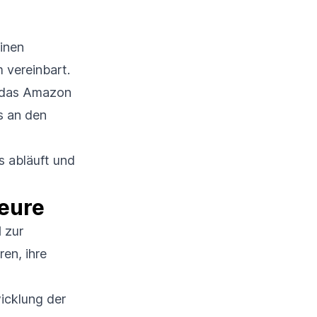
einen
 vereinbart.
 das Amazon
s an den
s abläuft und
teure
l
zur
ren, ihre
wicklung der