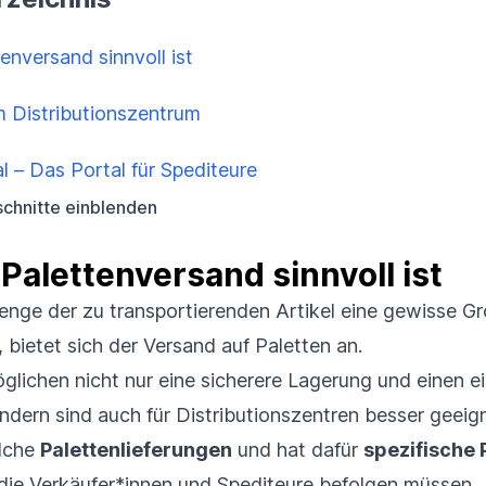
nversand sinnvoll ist
m Distributionszentrum
al – Das Portal für Spediteure
chnitte einblenden
alettenversand sinnvoll ist
enge der zu transportierenden Artikel eine gewisse G
, bietet sich der Versand auf Paletten an.
glichen nicht nur eine sicherere Lagerung und einen e
ndern sind auch für Distributionszentren besser geei
olche
Palettenlieferungen
und hat dafür
spezifische
 die Verkäufer
*
innen und Spediteure befolgen müssen.