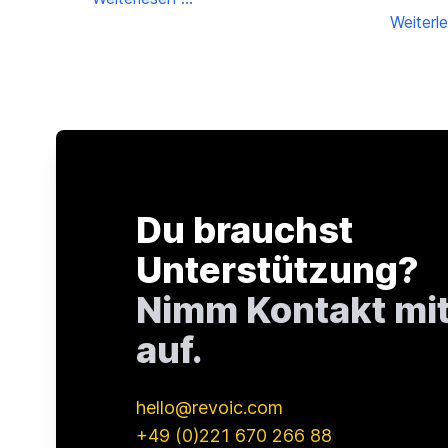
allgeme
Weiterle
die EU-R
Produkt
Du brauchst
Unterstützung?
Nimm Kontakt mit
auf.
hello@revoic.com
+49 (0)221 670 266 88