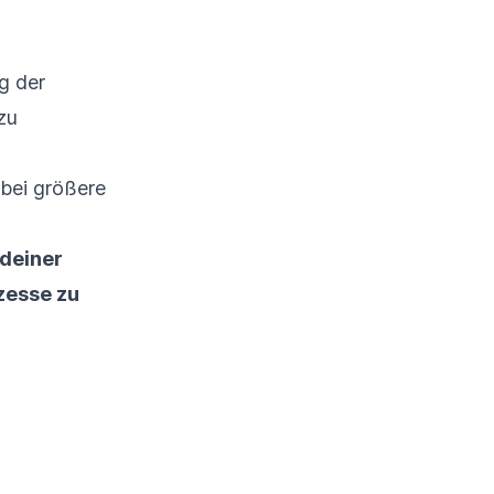
g der
zu
 bei größere
 deiner
ozesse zu