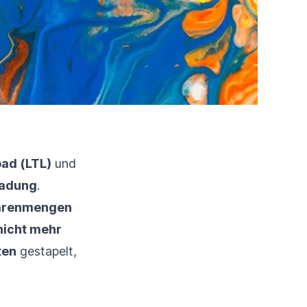
ad (LTL)
und
ladung
.
arenmengen
nicht mehr
ten
gestapelt,