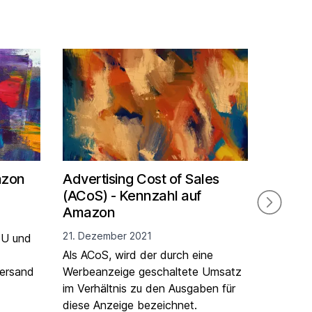
azon
Advertising Cost of Sales
Amazon
(ACoS) - Kennzahl auf
Bedien
Amazon
9. Janua
21. Dezember 2021
EU und
Das Amaz
Als ACoS, wird der durch eine
Zugang 
Versand
Werbeanzeige geschaltete Umsatz
Produkt
im Verhältnis zu den Ausgaben für
Diese P
diese Anzeige bezeichnet.
den Verk
Weiterle