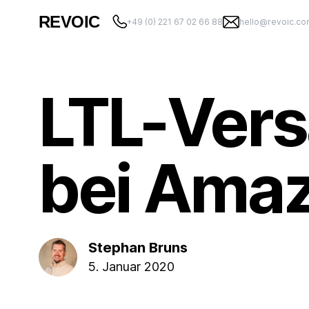
REVOIC
+49 (0) 221 67 02 66 88
hello@revoic.c
LTL-Vers
bei Amaz
Stephan Bruns
5. Januar 2020