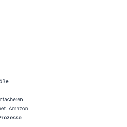
röße
infacheren
gnet. Amazon
 Prozesse