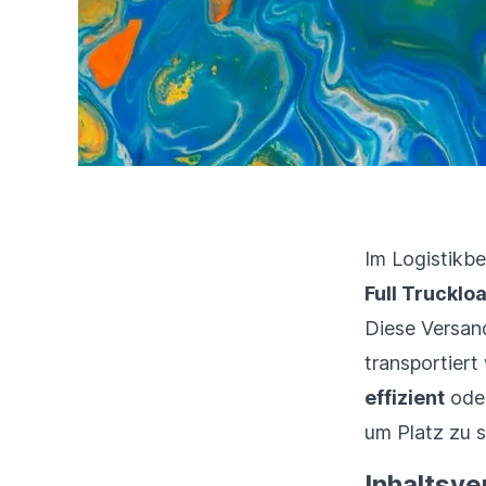
Im Logistikb
Full Trucklo
Diese Versan
transportiert
effizient
oder
um Platz zu 
Inhaltsve