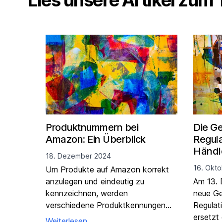
Lies unsere Artikel zum
Produktnummern bei
Die Ge
Amazon: Ein Überblick
Regula
Händl
18. Dezember 2024
16. Okt
Um Produkte auf Amazon korrekt
anzulegen und eindeutig zu
Am 13. 
kennzeichnen, werden
neue Ge
verschiedene Produktkennungen
Regulat
verwendet.
ersetzt 
Weiterlesen ...