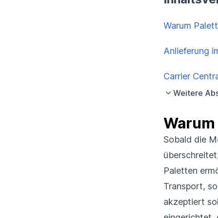
Warum Palette
Anlieferung i
Carrier Centr
Weitere Abs
Warum P
Sobald die M
überschreitet
Paletten ermö
Transport, so
akzeptiert s
eingerichtet,