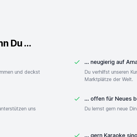
 Du ...
... neugierig auf Am
sammen und deckst
Du verhilfst unseren K
Marktplätze der Welt.
... offen für Neues b
unterstützen uns
Du lernst gern neue Di
... gern Karaoke sin