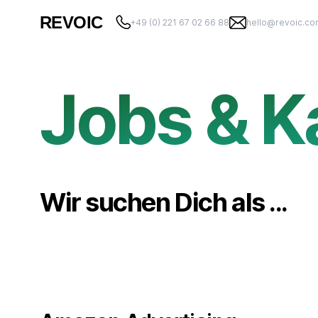
REVOIC
+49 (0) 221 67 02 66 88
hello@revoic.c
Jobs & K
Wir suchen Dich als ...