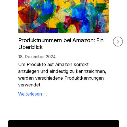
Produktnummern bei Amazon: Ein
Die
Überblick
Reg
wis
18. Dezember 2024
16. 
Um Produkte auf Amazon korrekt
anzulegen und eindeutig zu kennzeichnen,
Am 1
werden verschiedene Produktkennungen
Gen
verwendet.
in K
über
Weiterlesen ...
die 
Weit
die 