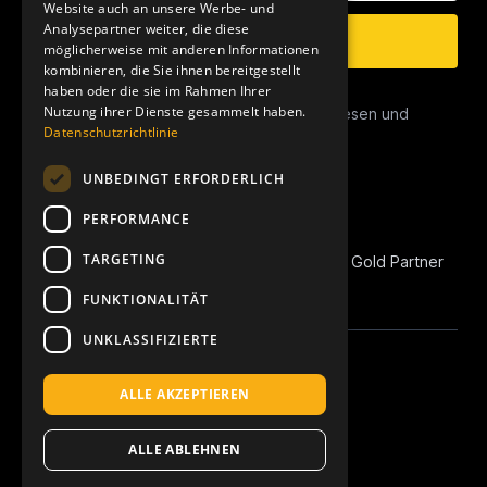
Website auch an unsere Werbe- und
Analysepartner weiter, die diese
Anmelden
möglicherweise mit anderen Informationen
kombinieren, die Sie ihnen bereitgestellt
haben oder die sie im Rahmen Ihrer
Datenschutz
Nutzung ihrer Dienste gesammelt haben.
Ich habe die
Datenschutzerklärung
gelesen und
Datenschutzrichtlinie
stimme dieser zu.
UNBEDINGT ERFORDERLICH
PERFORMANCE
TARGETING
REVOIC ist Amazon Marketplace EU Agency Gold Partner
und Amazon Advertising Verified Partner.
FUNKTIONALITÄT
UNKLASSIFIZIERTE
Linkedin
Instagram
Apple Podcast
Spotify
YouTube
ALLE AKZEPTIEREN
Made with ♥ in Köln-Ehrenfeld
ALLE ABLEHNEN