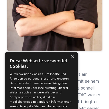
×
Maximilian Lang
Diese Webseite verwendet
Intern
Cookies.
Milan, wie wir ihn bei uns nennen, ist ein
Wir verwenden Cookies, um Inhalte und
Anzeigen zu personalisieren und unseren
fröhlicher und offener Mensch, der mit seinem
Datenverkehr zu analysieren. Wir geben
Ehrgeiz und seiner positiven Energie schnell
Informationen über Ihre Nutzung unserer
Website auch an unsere Werbe- und
alle mitreißt. Vor seiner Zeit bei REVOIC war er
Analysepartner weiter, die diese
als Personal Trainer aktiv, den Sport bringt er
möglicherweise mit anderen Informationen
kombinieren, die Sie ihnen bereitgestellt
natürlich auch bei uns ins Team ein. Mit seiner