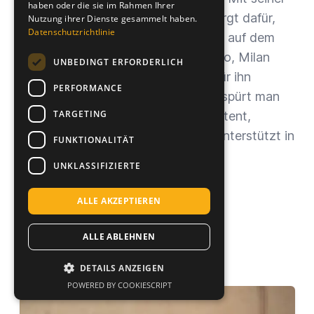
haben oder die sie im Rahmen Ihrer
Motivation steckt er alle an und sorgt dafür,
Nutzung ihrer Dienste gesammelt haben.
Datenschutzrichtlinie
dass wir fit und gesund bleiben. Ob auf dem
Basketballfeld oder im Fitnessstudio, Milan
UNBEDINGT ERFORDERLICH
gibt immer Vollgas. Teamgeist ist für ihn
PERFORMANCE
selbstverständlich, und genau das spürt man
TARGETING
auch bei seiner Arbeit: Egal ob Content,
Advertising oder Strategie, Milan unterstützt in
FUNKTIONALITÄT
allen Bereichen, um sich später zu
UNKLASSIFIZIERTE
spezialisieren.
ALLE AKZEPTIEREN
ALLE ABLEHNEN
DETAILS ANZEIGEN
POWERED BY COOKIESCRIPT