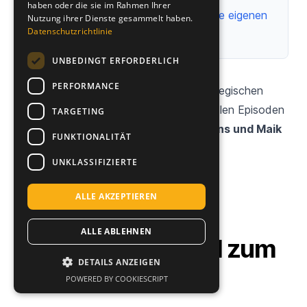
haben oder die sie im Rahmen Ihrer
Amazon Distribution für Marken ohne eigenen
Nutzung ihrer Dienste gesammelt haben.
Datenschutzrichtlinie
Seller-Betrieb
UNBEDINGT ERFORDERLICH
PERFORMANCE
Hör dir für weitere Deep-Dives zur strategischen
Ausrichtung auf Amazon auch die aktuellen Episoden
TARGETING
im
Amazon
Podcast
mit Stephan Bruns und Maik
FUNKTIONALITÄT
Busch
an!
UNKLASSIFIZIERTE
ALLE AKZEPTIEREN
ALLE ABLEHNEN
Lies unsere Artikel zum
DETAILS ANZEIGEN
Thema.
POWERED BY COOKIESCRIPT