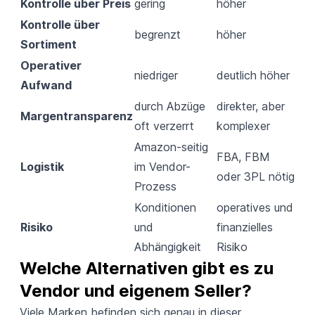
Kontrolle über Preis
gering
höher
Kontrolle über
begrenzt
höher
Sortiment
Operativer
niedriger
deutlich höher
Aufwand
durch Abzüge
direkter, aber
Margentransparenz
oft verzerrt
komplexer
Amazon-seitig
FBA
,
FBM
Logistik
im Vendor-
oder 3PL nötig
Prozess
Konditionen
operatives und
Risiko
und
finanzielles
Abhängigkeit
Risiko
Welche Alternativen gibt es zu 
Vendor und eigenem Seller?
Viele Marken befinden sich genau in dieser