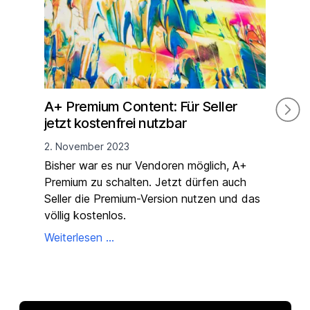
A+ Premium Content: Für Seller
Am
jetzt kostenfrei nutzbar
Nac
Cli
2. November 2023
15. 
Bisher war es nur Vendoren möglich, A+
Premium zu schalten. Jetzt dürfen auch
Das 
Seller die Premium-Version nutzen und das
Zert
völlig kostenlos.
201
Zert
Weiterlesen ...
Pro
Weit
Prod
Such
und 