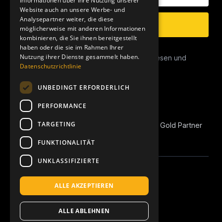
Informationen über Ihre Nutzung unserer
Website auch an unsere Werbe- und
Analysepartner weiter, die diese
Anmelden
möglicherweise mit anderen Informationen
kombinieren, die Sie ihnen bereitgestellt
haben oder die sie im Rahmen Ihrer
Datenschutz
Nutzung ihrer Dienste gesammelt haben.
Ich habe die
Datenschutzerklärung
gelesen und
Datenschutzrichtlinie
stimme dieser zu.
UNBEDINGT ERFORDERLICH
PERFORMANCE
TARGETING
REVOIC ist Amazon Marketplace EU Agency Gold Partner
und Amazon Advertising Verified Partner.
FUNKTIONALITÄT
UNKLASSIFIZIERTE
Linkedin
Instagram
Apple Podcast
Spotify
YouTube
ALLE AKZEPTIEREN
Made with ♥ in Köln-Ehrenfeld
ALLE ABLEHNEN