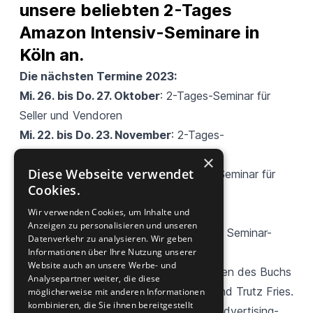
unsere beliebten 2-Tages 
Amazon Intensiv-Seminare in 
Köln an.
Die nächsten Termine 2023:
Mi. 26. bis Do. 27. Oktober
: 2-Tages
-
Seminar für
Seller und Vendoren
Mi. 22. bis Do. 23. November
: 2-Tages
-
SeminarAmazon Advertising
×
Diese Webseite verwendet
Mi. 06. bis Do. 7. Dezember
: 2-Tages
-
Seminar für
Cookies.
Seller und Vendoren
Jeweils von 9:00 – 17:00 Uhr in Köln
Wir verwenden Cookies, um Inhalte und
Anzeigen zu personalisieren und unseren
Zur Seminar-Buchung und
Übersicht
der Seminar-
Datenverkehr zu analysieren. Wir geben
Agenda
Informationen über Ihre Nutzung unserer
Website auch an unsere Werbe- und
Referenten der Seminare sind die Autoren des
Buchs
Analysepartner weiter, die diese
Amazon Marketplace
: Stephan Bruns und Trutz Fries.
möglicherweise mit anderen Informationen
kombinieren, die Sie ihnen bereitgestellt
Unterstützt werden sie dabei von der Advertising-