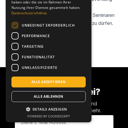
haben oder die sie im Rahmen Ihrer
Spezialistin Verena Behl.
Nutzung ihrer Dienste gesammelt haben.
Datenschutzrichtlinie
Wir würden uns freuen, dich bei unseren Seminaren
online oder persönlich in Köln begrüßen zu dürfen.
UNBEDINGT ERFORDERLICH
Mehr Informationen
PERFORMANCE
TARGETING
FUNKTIONALITÄT
UNKLASSIFIZIERTE
War etwas
ALLE AKZEPTIEREN
Interessantes dabei?
ALLE ABLEHNEN
Abonniere unseren Newsletter und
DETAILS ANZEIGEN
verpasse keine Amazon-News mehr.
POWERED BY COOKIESCRIPT
Deine E-Mail Adresse