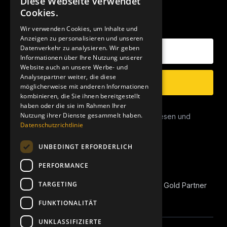
Diese Webseite verwendet
Cookies.
UNSER NEWSLETTER
Wir verwenden Cookies, um Inhalte und
Anzeigen zu personalisieren und unseren
Deine E-Mail Adresse
Datenverkehr zu analysieren. Wir geben
Informationen über Ihre Nutzung unserer
Website auch an unsere Werbe- und
Analysepartner weiter, die diese
Anmelden
möglicherweise mit anderen Informationen
kombinieren, die Sie ihnen bereitgestellt
haben oder die sie im Rahmen Ihrer
Datenschutz
Nutzung ihrer Dienste gesammelt haben.
Ich habe die
Datenschutzerklärung
gelesen und
Datenschutzrichtlinie
stimme dieser zu.
UNBEDINGT ERFORDERLICH
PERFORMANCE
TARGETING
REVOIC ist Amazon Marketplace EU Agency Gold Partner
und Amazon Advertising Verified Partner.
FUNKTIONALITÄT
UNKLASSIFIZIERTE