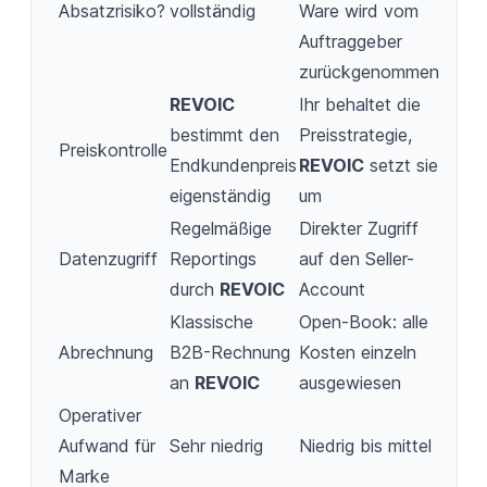
Absatzrisiko?
vollständig
Ware wird vom
Auftraggeber
zurückgenommen
REVOIC
Ihr behaltet die
bestimmt den
Preisstrategie,
Preiskontrolle
Endkundenpreis
REVOIC
setzt sie
eigenständig
um
Regelmäßige
Direkter Zugriff
Datenzugriff
Reportings
auf den Seller-
durch
REVOIC
Account
Klassische
Open-Book: alle
Abrechnung
B2B-Rechnung
Kosten einzeln
an
REVOIC
ausgewiesen
Operativer
Aufwand für
Sehr niedrig
Niedrig bis mittel
Marke