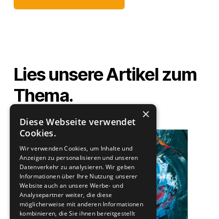
Lies unsere Artikel zum
Thema.
×
Diese Webseite verwendet
Cookies.
Wir verwenden Cookies, um Inhalte und
Anzeigen zu personalisieren und unseren
Datenverkehr zu analysieren. Wir geben
Informationen über Ihre Nutzung unserer
Website auch an unsere Werbe- und
Analysepartner weiter, die diese
möglicherweise mit anderen Informationen
kombinieren, die Sie ihnen bereitgestellt