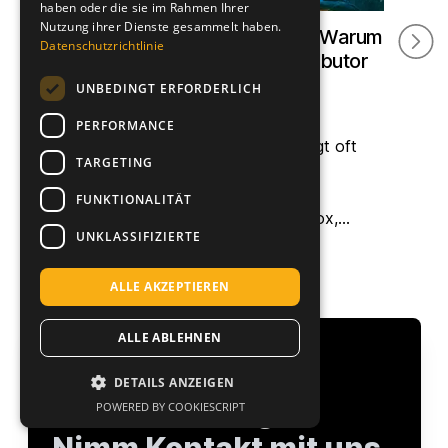
haben oder die sie im Rahmen Ihrer
Nutzung ihrer Dienste gesammelt haben.
Amazon-Vertrieb auslagern: Warum
Ama
Datenschutzrichtlinie
ihr einen spezialisierten Distributor
Pan
braucht
lok
UNBEDINGT ERFORDERLICH
Aktualisiert:
Mai 2026
Aktua
PERFORMANCE
Auslagerung an Großhändler erzeugt oft
PAN
TARGETING
Preisverfall und Kontrollverlust. Ein
eine
spezialisierter Amazon-Distributor
B2B-
FUNKTIONALITÄT
übernimmt Retail Readiness, BuyBox,
Read
UNKLASSIFIZIERTE
Advertising, Compliance und PAN-EU — als
Toch
Weiterlesen ...
Weit
Single Point of Contact in Europa.
Flic
ALLE AKZEPTIEREN
ALLE ABLEHNEN
Du brauchst
DETAILS ANZEIGEN
Unterstützung?
POWERED BY COOKIESCRIPT