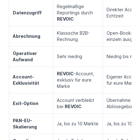
Regelmäßige
Direkter Account
Datenzugriff
Reportings durch
Echtzeit
REVOIC
Klassische B2B-
Open-Book: all
Abrechnung
Rechnung
einzeln ausgew
Operativer
Sehr niedrig
Niedrig bis mitte
Aufwand
REVOIC
-Account,
Account-
Eigener Account
exklusiv für eure
Exklusivität
für eure Marke
Marke
Account verbleibt
Übernahme ge
Exit-Option
bei
REVOIC
Ablösegebühr m
PAN-EU-
Ja, bis zu 10 Märkte
Ja, bis zu 10 Mä
Skalierung