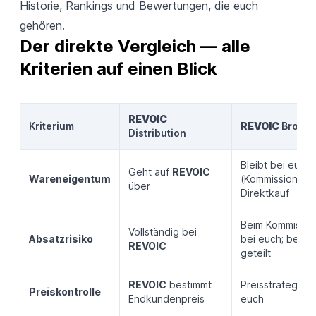
Historie, Rankings und Bewertungen, die euch
gehören.
Der direkte Vergleich — alle 
Kriterien auf einen Blick
REVOIC
Kriterium
REVOIC
Broker
Distribution
Bleibt bei euch
Geht auf
REVOIC
Wareneigentum
(Kommission) o
über
Direktkauf
Beim Kommissio
Vollständig bei
Absatzrisiko
bei euch; beim 
REVOIC
geteilt
REVOIC
bestimmt
Preisstrategie b
Preiskontrolle
Endkundenpreis
euch