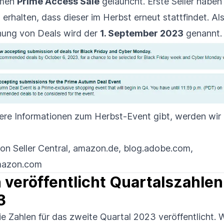
amen
Prime Access Sale
gelauncht. Erste Seller haben
 erhalten, dass dieser im Herbst erneut stattfindet. Al
chung von Deals wird der
1
.
September 2023
genannt
ere Informationen zum Herbst-Event gibt, werden wir 
n Seller Central
,
amazon.de
,
blog.adobe.com
,
amazon.com
veröffentlicht Quartalszahlen 
3
 Zahlen für das zweite Quartal 2023 veröffentlicht. W