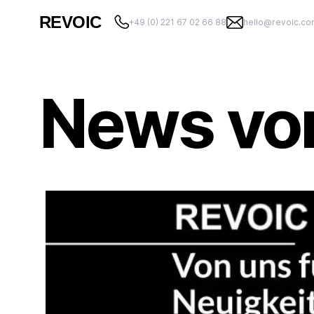
REVOIC
+49 (0) 221 67 02 66 88
hello@revoic.c
News vo