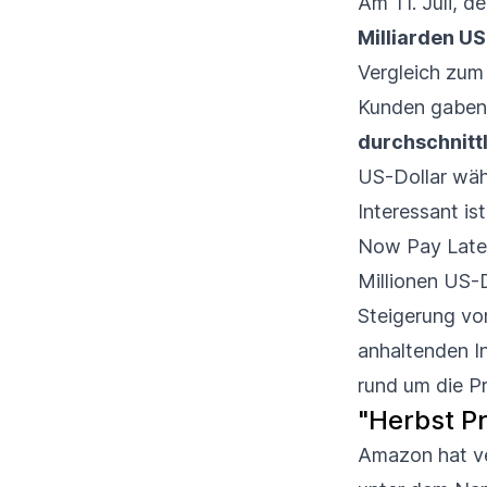
Am 11. Juli, 
Milliarden US
Vergleich zum
Kunden gaben 
durchschnitt
US-Dollar wäh
Interessant is
Now Pay Later
Millionen US-D
Steigerung von
anhaltenden In
rund um die P
"Herbst P
Amazon hat ve