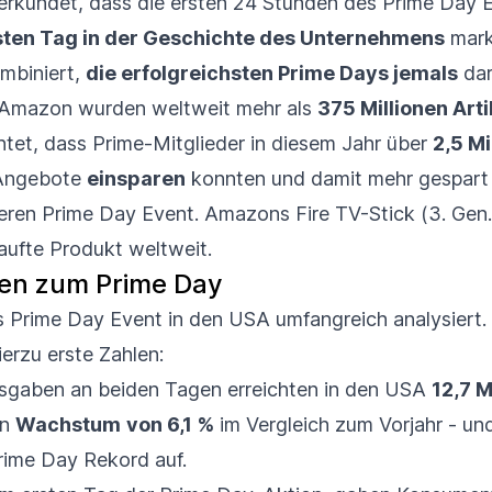
rkündet, dass die ersten 24 Stunden des Prime Day 
ten Tag in der Geschichte des Unternehmens
mark
mbiniert,
die erfolgreichsten Prime Days jemals
dar
Amazon wurden weltweit mehr als
375 Millionen Arti
tet, dass Prime-Mitglieder in diesem Jahr über
2,5 Mi
Angebote
einsparen
konnten und damit mehr gespart
eren Prime Day Event. Amazons Fire TV-Stick (3. Gen.
aufte Produkt weltweit.
len zum Prime Day
 Prime Day Event in den USA umfangreich analysiert.
ierzu erste Zahlen:
sgaben an beiden Tagen erreichten in den USA
12,7 M
in
Wachstum
von 6,1 %
im Vergleich zum Vorjahr - und
rime Day Rekord auf.