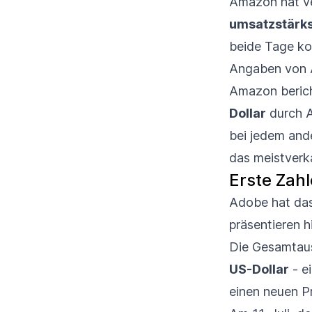
Amazon hat ve
umsatzstärks
beide Tage ko
Angaben von 
Amazon berich
Dollar
durch 
bei jedem and
das meistverk
Erste Zah
Adobe hat das
präsentieren h
Die Gesamtau
US-Dollar
- e
einen neuen P