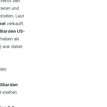
Events den
ieren und
stellen. Laut
kel
verkauft.
lliarden US-
 haben als
) war dabei
 Wir
illiarden
 stellten