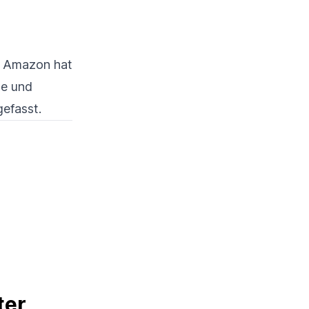
r. Amazon hat
se und
efasst.
er 