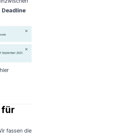
 inzwischen
s
Deadline
.
hier
für 
ir fassen die