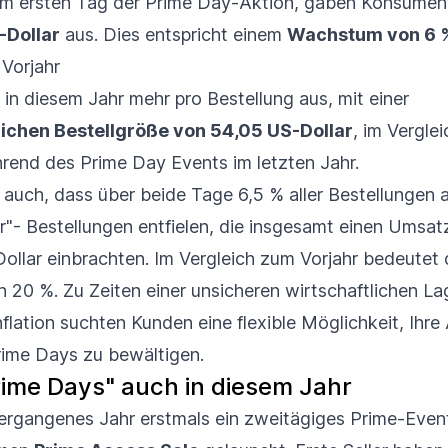
dem ersten Tag der Prime Day-Aktion, gaben Konsume
-Dollar
aus. Dies entspricht einem
Wachstum von 6 
 Vorjahr
in diesem Jahr mehr pro Bestellung aus, mit einer
lichen Bestellgröße von 54,05 US-Dollar
, im Vergle
rend des Prime Day Events im letzten Jahr.
t auch, dass über beide Tage 6,5 % aller Bestellungen 
"- Bestellungen entfielen, die insgesamt einen Umsat
ollar einbrachten. Im Vergleich zum Vorjahr bedeutet 
 20 %. Zu Zeiten einer unsicheren wirtschaftlichen La
flation suchten Kunden eine flexible Möglichkeit, Ihr
rime Days zu bewältigen.
rime Days" auch in diesem Jahr
rgangenes Jahr erstmals ein zweitägiges Prime-Even