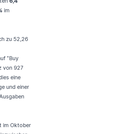
nten
6,4
%
im
ich zu 52,26
auf "Buy
z von 927
dies eine
ge und einer
e Ausgaben
t im Oktober